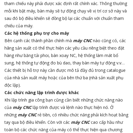
tham chiếu này phải được xác định rất chính xác. Thông thường
mỗi khi bật máy, bàn máy sẽ tự động chạy về vị trí cơ sở này và
sau đó bộ điều khiển sẽ đồng bộ lại các chuẩn với chuẩn tham
chiếu của máy.
Các hệ thống phụ trợ cho máy
Bên cạnh các thành phần chính mà
máy CNC
nào cũng có, các
hãng sản xuất có thể thực hiện các yêu cầu riêng biệt theo đặt
hàng như băng tải phoi, bàn xoay NC, hệ thống làm mát bổ
sung, hệ thống tự động đo bù dao, thay bàn máy tự động v.v…
Các thiết bị hỗ trợ này cần được mô tả đầy đủ trong catalogue
của nhà sản xuất máy hoặc của bên thứ ba (nhà sản xuất phụ
độc lập).
Các chức năng lập trình được khác
Khi lập trình gia công bạn cũng cần biết những chức năng nào
của
máy CNC
lập trình được và lệnh nào thực hiện nó. Ở
những
máy CNC
rẻ tiền, có nhiều chức năng phải kích hoạt bằng
tay qua bộ điều khiển. Còn với các
máy CNC
cao cấp hầu như
toàn bộ các chức năng của máy có thể thực hiện qua chương