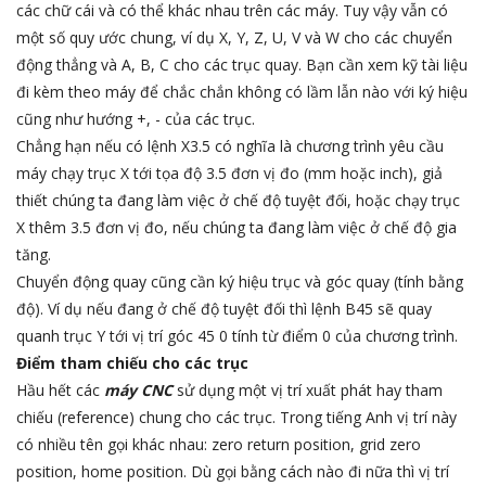
các chữ cái và có thể khác nhau trên các máy. Tuy vậy vẫn có
một số quy ước chung, ví dụ X, Y, Z, U, V và W cho các chuyển
động thẳng và A, B, C cho các trục quay. Bạn cần xem kỹ tài liệu
đi kèm theo máy để chắc chắn không có lầm lẫn nào với ký hiệu
cũng như hướng +, - của các trục.
Chẳng hạn nếu có lệnh X3.5 có nghĩa là chương trình yêu cầu
máy chạy trục X tới tọa độ 3.5 đơn vị đo (mm hoặc inch), giả
thiết chúng ta đang làm việc ở chế độ tuyệt đối, hoặc chạy trục
X thêm 3.5 đơn vị đo, nếu chúng ta đang làm việc ở chế độ gia
tăng.
Chuyển động quay cũng cần ký hiệu trục và góc quay (tính bằng
độ). Ví dụ nếu đang ở chế độ tuyệt đối thì lệnh B45 sẽ quay
quanh trục Y tới vị trí góc 45 0 tính từ điểm 0 của chương trình.
Điểm tham chiếu cho các trục
Hầu hết các
máy CNC
sử dụng một vị trí xuất phát hay tham
chiếu (reference) chung cho các trục. Trong tiếng Anh vị trí này
có nhiều tên gọi khác nhau: zero return position, grid zero
position, home position. Dù gọi bằng cách nào đi nữa thì vị trí