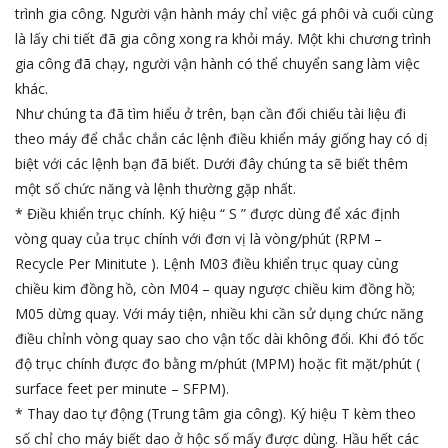
trình gia công. Người vận hành máy chỉ việc gá phôi và cuối cùng
là lấy chi tiết đã gia công xong ra khỏi máy. Một khi chương trình
gia công đã chạy, người vận hành có thể chuyển sang làm việc
khác.
Như chúng ta đã tìm hiểu ở trên, bạn cần đối chiếu tài liệu đi
theo máy để chắc chắn các lệnh điều khiển máy giống hay có dị
biệt với các lệnh bạn đã biết. Dưới đây chúng ta sẽ biết thêm
một số chức năng và lệnh thường gặp nhất.
* Điều khiển trục chính. Ký hiệu “ S ” được dùng để xác định
vòng quay của trục chính với đơn vị là vòng/phút (RPM –
Recycle Per Minitute ). Lệnh M03 điều khiển trục quay cùng
chiều kim đồng hồ, còn M04 – quay ngược chiều kim đồng hồ;
M05 dừng quay. Với máy tiện, nhiều khi cần sử dụng chức năng
điều chỉnh vòng quay sao cho vận tốc dài không đổi. Khi đó tốc
độ trục chính được đo bằng m/phút (MPM) hoặc fit mặt/phút (
surface feet per minute – SFPM).
* Thay dao tự động (Trung tâm gia công). Ký hiệu T kèm theo
số chỉ cho máy biết dao ở hộc số mấy được dùng. Hầu hết các