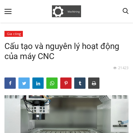
Gia công
Cấu tạo và nguyên lý hoạt động
Home
của máy CNC
Contact
21423
Thiết kế
Gallery
Gia công
Khuôn
Terms & Conditions
Bảo Dưỡng